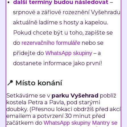
další termíny budou následovat
–
s
rpnové a zářiové rozeznění Vyšehradu
aktuálně ladíme s hosty a kapelou.
Pokud chcete být u toho, zapište se
do
nebo se
rezervačního formuláře
přidejte do
– a
WhatsApp skupiny
dostanete informace jako první!
📍 Místo konání
Setkáváme se v
parku Vyšehrad
poblíž
kostela Petra a Pavla, pod starými
doubky. (Přesnou lokaci obdržíš před akcí
emailem a potvrzení 30 minut před
začátkem do
WhatsApp skupiny Mantry se