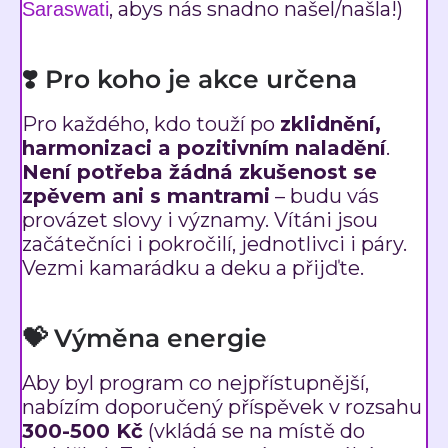
, abys nás snadno našel/našla!)
Saraswati
❣️ Pro koho je akce určena
Pro každého, kdo touží po
zklidnění,
harmonizaci a pozitivním naladění
.
Není potřeba žádná zkušenost se
zpěvem ani s mantrami
– budu vás
provázet slovy i významy. Vítáni jsou
začátečníci i pokročilí, jednotlivci i páry.
Vezmi kamarádku a deku a přijďte.
💝 Výměna energie
Aby byl program co nejpřístupnější,
nabízím doporučený příspěvek v rozsahu
300-500 Kč
(vkládá se na místě do