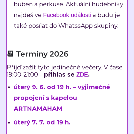
buben a perkuse. Aktuální hudebníky
najdeš ve
a budu je
Facebook události
také posílat do WhatssApp skupiny.
📆 Termíny 2026
Přijď zažít tyto jedinečné večery. V čase
19:00-21:00 –
přihlas se
.
ZDE
úterý 9. 6. od 19 h. – výjimečné
propojení s kapelou
ARTNAMAHAM
úterý 7. 7. od 19 h.