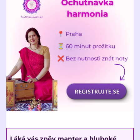
Láká vás zpěv manter a hluboké