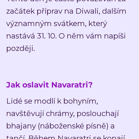
začátek příprav na Diwali, dalším
významným svátkem, který
nastává 31. 10. O něm vám napíši
později.
Jak oslavit Navaratri?
Lidé se modlí k bohyním,
navštěvují chrámy, poslouchají
bhajany (náboženské písně) a
tančí. Během Navaratri se konají