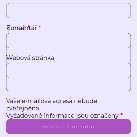
Komentář
E-mail
*
*
Webová stránka
Vaše e-mailová adresa nebude
zveřejněna.
Vyžadované informace jsou označeny
*