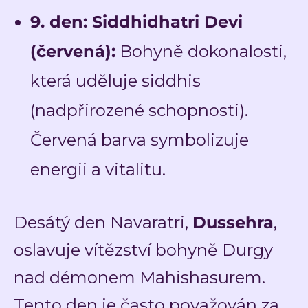
9. den: Siddhidhatri Devi
(červená):
Bohyně dokonalosti,
která uděluje siddhis
(nadpřirozené schopnosti).
Červená barva symbolizuje
energii a vitalitu.
Desátý den Navaratri,
Dussehra
,
oslavuje vítězství bohyně Durgy
nad démonem Mahishasurem.
Tento den je často považován za