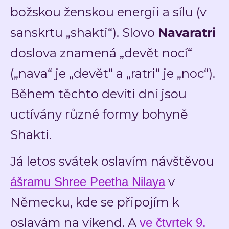
božskou ženskou energii a sílu (v
sanskrtu „shakti“). Slovo
Navaratri
doslova znamená „devět nocí“
(„nava“ je „devět“ a „ratri“ je „noc“).
Během těchto devíti dní jsou
uctívány různé formy bohyně
Shakti.
Já letos svátek oslavím návštěvou
v
ášramu
Shree Peetha Nilaya
Německu
, kde se připojím k
oslavám na víkend. A
ve čtvrtek 9.