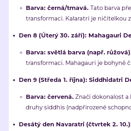
Barva:
černá/tmavá.
Tato barva pře
transformaci. Kalaratri je ničitelkou z
Den 8 (Úterý 30. září): Mahagauri De
Barva:
světlá barva (např. růžová)
transformaci. Mahagauri je bohyně či
Den 9 (Středa 1. října): Siddhidatri D
Barva:
červená.
Značí dokonalost a
druhy siddhis (nadpřirozené schopno
Desátý den Navaratri (čtvrtek 2. 10.)