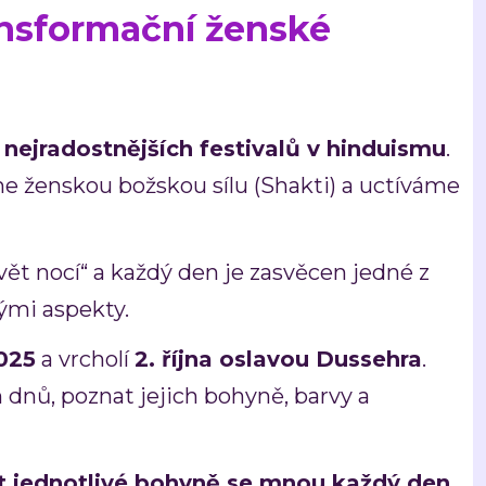
ansformační ženské
 nejradostnějších festivalů v hinduismu
.
e ženskou božskou sílu (Shakti) a uctíváme
ět nocí“ a každý den je zasvěcen jedné z
ými aspekty.
2025
a vrcholí
2
. října
oslavou Dussehra
.
 dnů, poznat jejich bohyně, barvy a
 jednotlivé bohyně se mnou každý den