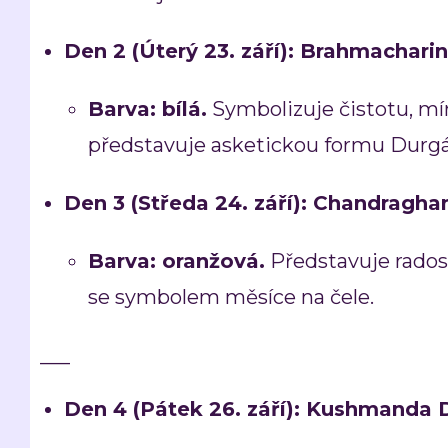
Den 2 (Úterý 23. září): Brahmacharin
Barva:
bílá.
Symbolizuje čistotu, mír
představuje asketickou formu Durgá
Den 3 (Středa 24. září): Chandragha
Barva:
oranžová.
Představuje radost
se symbolem měsíce na čele.
—–
Den 4 (Pátek 26. září): Kushmanda 