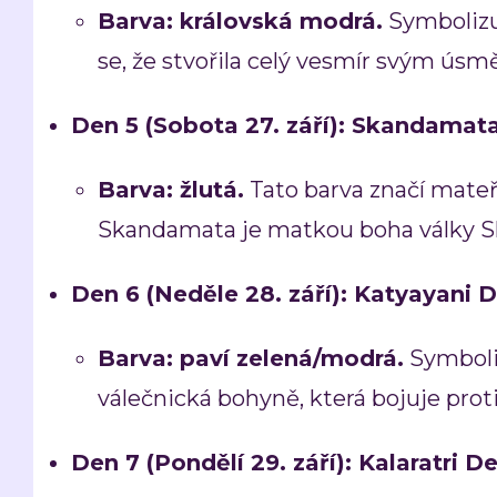
Barva:
královská modrá.
Symbolizuj
se, že stvořila celý vesmír svým ús
Den 5 (Sobota 27. září): Skandamat
Barva:
žlutá.
Tato barva značí mateř
Skandamata je matkou boha války S
Den 6 (Neděle 28. září): Katyayani D
Barva:
paví zelená/modrá.
Symboliz
válečnická bohyně, která bojuje proti
Den 7 (Pondělí 29. září): Kalaratri De