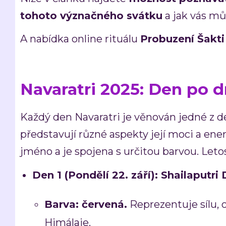
tohoto význačného svátku
a jak vás mů
A nabídka online rituálu
Probuzení Šakti 2
Navaratri 2025: Den po d
Každý den Navaratri je věnován jedné z d
představují různé aspekty její moci a ene
jméno a je spojena s určitou barvou. Letos
Den 1 (Pondělí 22. září): Shailaputri 
Barva:
červená.
Reprezentuje sílu, 
Himálaje.