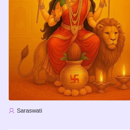
harmoni
ZDARMA 
kroky s 
Saraswati