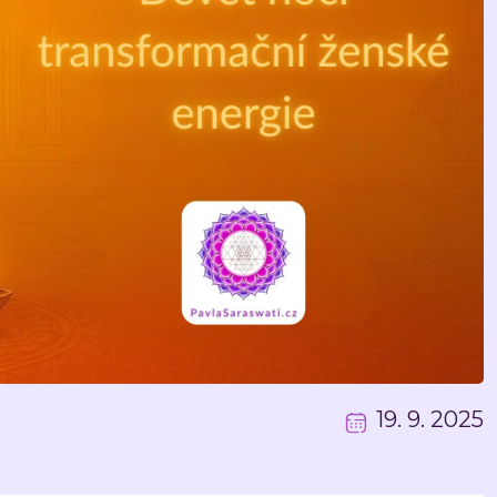
em a mantrami
EBOOK: První
harmoniem
19. 9. 2025