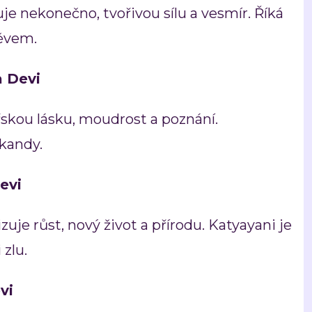
e nekonečno, tvořivou sílu a vesmír. Říká
měvem.
a Devi
skou lásku, moudrost a poznání.
kandy.
evi
uje růst, nový život a přírodu. Katyayani je
 zlu.
vi