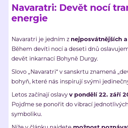
Navaratri: Devět nocí tr
energie
Navaratri je jedním z
nejposvátnějších a
Během devíti nocí a deseti dnů oslavujem
devět inkarnací Bohyně Durgy.
Slovo „Navaratri“ v sanskrtu znamená „dev
bohyň, které nás inspirují svými jedinečn
Letos začínají oslavy
v pondělí 22. září 
Pojďme se ponořit do vibrací jednotlivých
symboliku.
Níže v článku najdete
možnost poznávat